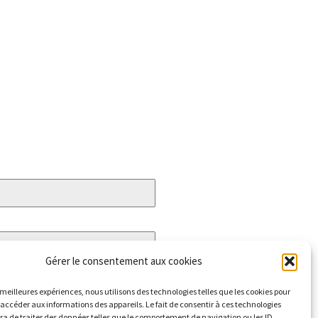
Gérer le consentement aux cookies
s meilleures expériences, nous utilisons des technologies telles que les cookies pour
 accéder aux informations des appareils. Le fait de consentir à ces technologies
a de traiter des données telles que le comportement de navigation ou les ID