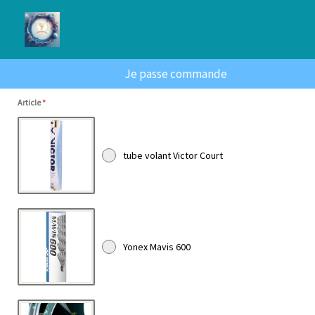
Aller
au
contenu
Je passe commande
Article
*
tube volant Victor Court
Yonex Mavis 600