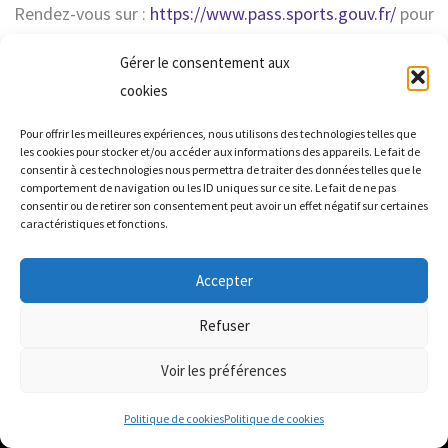
Rendez-vous sur :
https://www.pass.sports.gouv.fr/
pour
voir si vous êtes éligible, et demandez votre Pass Sport
Gérer le consentement aux
avant le renouvellement de votre licence !
cookies
Pour offrir les meilleures expériences, nous utilisons des technologies telles que
les cookies pour stocker et/ou accéder aux informations des appareils. Le fait de
consentir à ces technologies nous permettra de traiter des données telles que le
comportement de navigation ou les ID uniques sur ce site. Le fait de ne pas
consentir ou de retirer son consentement peut avoir un effet négatif sur certaines
caractéristiques et fonctions.
Accepter
Refuser
Copyright © 2026 Les Badistes de la Sensée
Voir les préférences
Facebook
Politique de cookies
Politique de cookies