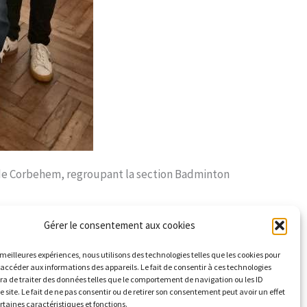
b de Corbehem, regroupant la section Badminton
Gérer le consentement aux cookies
sser une agréable soirée au foyer Concorde à
s meilleures expériences, nous utilisons des technologies telles que les cookies pour
 accéder aux informations des appareils. Le fait de consentir à ces technologies
a de traiter des données telles que le comportement de navigation ou les ID
asion !
e site. Le fait de ne pas consentir ou de retirer son consentement peut avoir un effet
ertaines caractéristiques et fonctions.