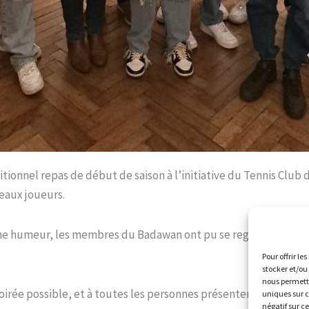
itionnel repas de début de saison à l’initiative du Tennis Clu
eaux joueurs.
onne humeur, les membres du Badawan ont pu se regrouper et pa
Pour offrir le
stocker et/ou
nous permettr
oirée possible, et à toutes les personnes présentent pour l’occ
uniques sur c
négatif sur c