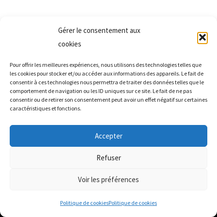
Gérer le consentement aux
cookies
Pour offrir les meilleures expériences, nous utilisons des technologies telles que
les cookies pour stocker et/ou accéder aux informations des appareils. Le fait de
consentir à ces technologies nous permettra de traiter des données telles que le
comportement de navigation ou les ID uniques sur ce site. Le fait de ne pas
consentir ou de retirer son consentement peut avoir un effet négatif sur certaines
caractéristiques et fonctions.
Accepter
Refuser
Copyright © 2026 Les Badistes de la Sensée
Voir les préférences
Facebook
Politique de cookies
Politique de cookies